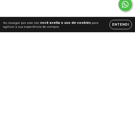
Ao navegar por este site
você aceita o uso de cookies
para
ENTENDI
agilizar a sua experiência de compra.
NEWSLETTER
Receba todas as
promoções