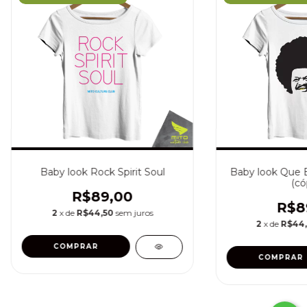
Baby look Rock Spirit Soul
Baby look Que B
(có
R$89,00
R$8
2
x de
R$44,50
sem juros
2
x de
R$44
COMPRAR
COMPRAR