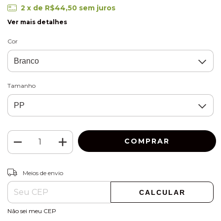
2
x de
R$44,50
sem juros
Ver mais detalhes
Cor
Tamanho
ALTERAR CEP
Entregas para o CEP:
Meios de envio
CALCULAR
Não sei meu CEP