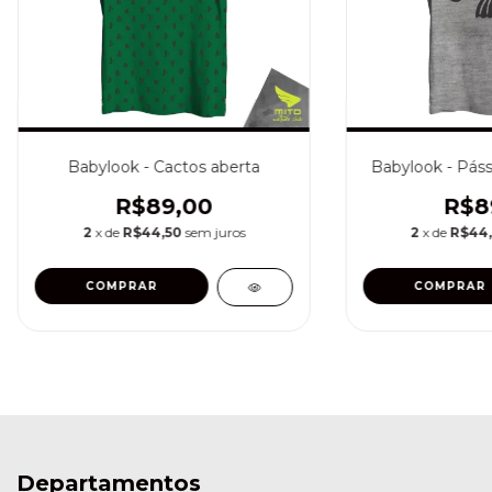
Babylook - Cactos aberta
Babylook - Pás
R$89,00
R$8
2
x de
R$44,50
sem juros
2
x de
R$44
COMPRAR
COMPRAR
Departamentos