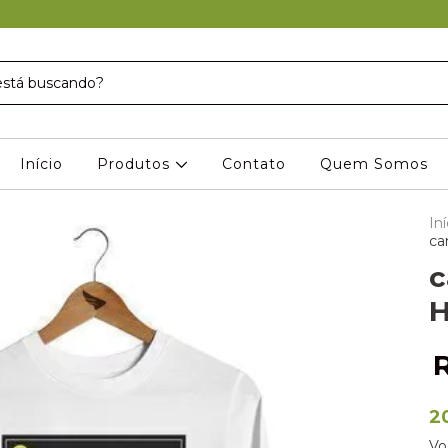
Início
Produtos
Contato
Quem Somos
Iní
ca
c
H
2
Vo