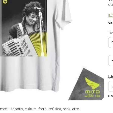
qu
Ve
Ta
Ent
Nã
mi Hendrix, cultura, forró, música, rock, arte