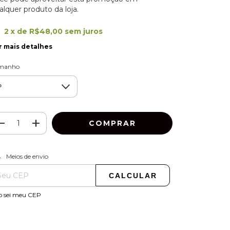
alquer produto da loja.
2
x de
R$48,00
sem juros
r mais detalhes
manho
ALTERAR CEP
regas para o CEP:
Meios de envio
CALCULAR
o sei meu CEP