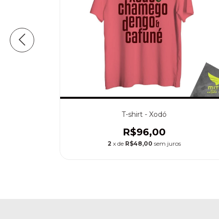
dade
T-shirt - Xodó
R$96,00
2
x de
R$48,00
sem juros