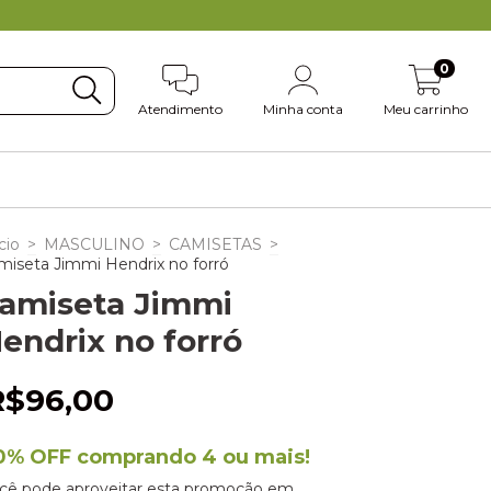
0
Atendimento
Minha conta
Meu carrinho
cio
>
MASCULINO
>
CAMISETAS
>
miseta Jimmi Hendrix no forró
amiseta Jimmi
endrix no forró
R$96,00
0% OFF comprando 4 ou mais!
cê pode aproveitar esta promoção em