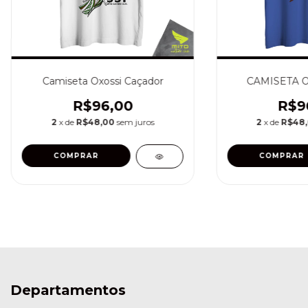
Camiseta Oxossi Caçador
CAMISETA 
R$96,00
R$9
2
x de
R$48,00
sem juros
2
x de
R$48
COMPRAR
COMPRAR
Departamentos