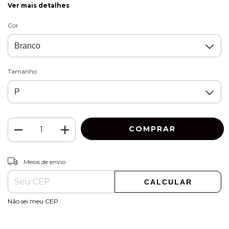
Ver mais detalhes
Cor
Tamanho
ALTERAR CEP
Entregas para o CEP:
Meios de envio
CALCULAR
Não sei meu CEP