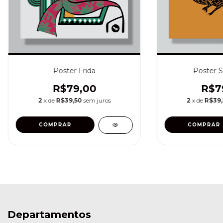
Poster Frida
Poster S
R$79,00
R$7
2
x de
R$39,50
sem juros
2
x de
R$39
Departamentos