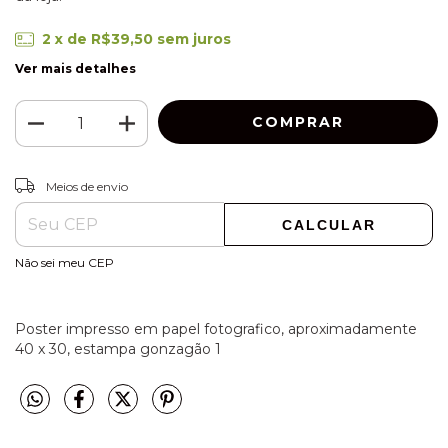
2
x de
R$39,50
sem juros
Ver mais detalhes
ALTERAR CEP
Entregas para o CEP:
Meios de envio
CALCULAR
Não sei meu CEP
Poster impresso em papel fotografico, aproximadamente
40 x 30, estampa gonzagão 1