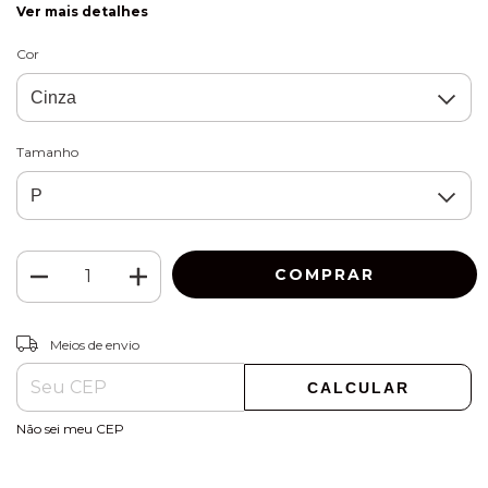
Ver mais detalhes
Cor
Tamanho
ALTERAR CEP
Entregas para o CEP:
Meios de envio
CALCULAR
Não sei meu CEP