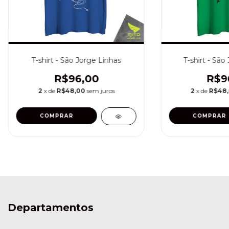
T-shirt - São Jorge Linhas
T-shirt - São
R$96,00
R$9
2
x de
R$48,00
sem juros
2
x de
R$48
COMPRAR
COMPRAR
Departamentos