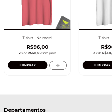
T-shirt - Na moral
T-shirt 
R$96,00
R$9
2
x de
R$48,00
sem juros
2
x de
R$48
COMPRAR
COMPRAR
Departamentos