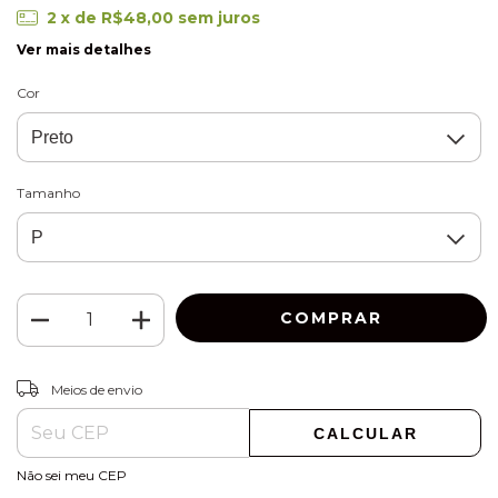
2
x de
R$48,00
sem juros
Ver mais detalhes
Cor
Tamanho
ALTERAR CEP
Entregas para o CEP:
Meios de envio
CALCULAR
Não sei meu CEP